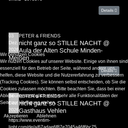
Details
03
PETER & FRIENDS
nicht ganz so STILLE NACHT @
Dez.
Aula der Alten Schule Minden-
2026
Wir benutzen Cookies
Meißen
Wir nutzen Cookies auf unserer Website. Einige von ihnen sind
essenziell für den Betrieb der Seite, während andere uns
Details
helfen, diese Website und die Nutzererfahrung zu verbessern
(Tracking Cookies). Sie können selbst entscheiden, ob Sie die
Cookies zulassen möchten. Bitte beachten Sie, dass bei einer
Ablehnung womöglich nicht mehr alle Funktionalitäten der
04
PETER & FRIENDS
nicht ganz so STILLE NACHT @
Seite zur Verfügung stehen.
Dez.
Gasthaus Vehlen
2026
Akzeptieren
Ablehnen
https://www.eventim-
light.com/de/a/67adae6f87e7045a46f6bc75