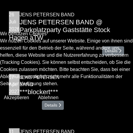
26
JENS PETERSEN BAND
JENS PETERSEN BAND @
Juli
Parkplatzparty Gaststätte Stock
2026
Wir benutzen Cookies
Hagen aTW
Wir nutzen Cookies auf unserer Website. Einige von ihnen sind
essenziell für den Betrieb der Seite, während andere uns
Details
helfen, diese Website und die Nutzererfahrung zu verbessern
(Tracking Cookies). Sie können selbst entscheiden, ob Sie die
Cookies zulassen möchten. Bitte beachten Sie, dass bei einer
Ablehnung womöglich nicht mehr alle Funktionalitäten der
17
JENS PETERSEN
Seite zur Verfügung stehen.
Apr.
BAND
***blockert***
2027
Akzeptieren
Ablehnen
Details
11
JENS PETERSEN BAND