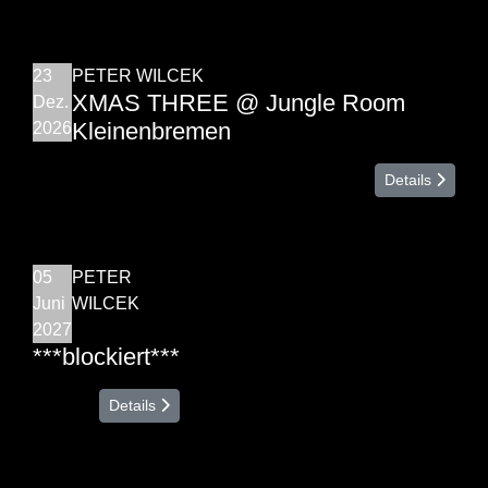
23
PETER WILCEK
XMAS THREE @ Jungle Room
Dez.
Kleinenbremen
2026
Details
05
PETER
Juni
WILCEK
2027
***blockiert***
Details