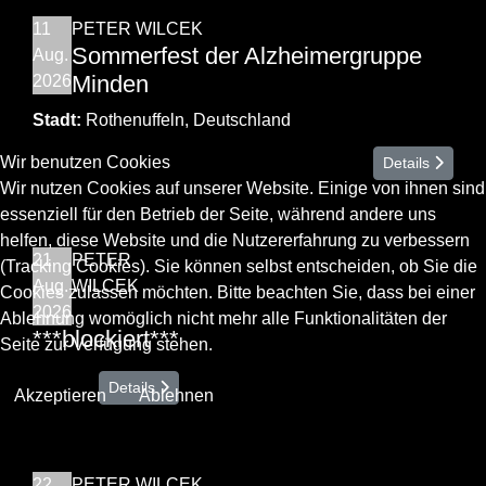
11
PETER WILCEK
Sommerfest der Alzheimergruppe
Aug.
Minden
2026
Stadt:
Rothenuffeln, Deutschland
Wir benutzen Cookies
Details
Wir nutzen Cookies auf unserer Website. Einige von ihnen sind
essenziell für den Betrieb der Seite, während andere uns
helfen, diese Website und die Nutzererfahrung zu verbessern
21
PETER
(Tracking Cookies). Sie können selbst entscheiden, ob Sie die
Aug.
WILCEK
Cookies zulassen möchten. Bitte beachten Sie, dass bei einer
2026
Ablehnung womöglich nicht mehr alle Funktionalitäten der
***blockiert***
Seite zur Verfügung stehen.
Details
Akzeptieren
Ablehnen
22
PETER WILCEK