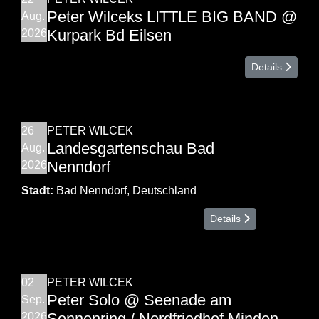
Peter Wilceks LITTLE BIG BAND @
Aug.
Kurpark Bd Eilsen
2026
Details
26
PETER WILCEK
Landesgartenschau Bad
Aug.
Nenndorf
2026
Stadt:
Bad Nenndorf, Deutschland
Details
02
PETER WILCEK
Peter Solo @ Seenade am
Sep.
Sonnenring / Nordfriedhof Minden
2026