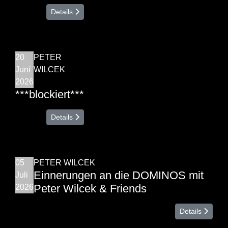
Details
20
PETER
Juni
WILCEK
2026
***blockiert***
Details
05
PETER WILCEK
Einnerungen an die DOMINOS mit
Juli
Peter Wilcek & Friends
2026
Details