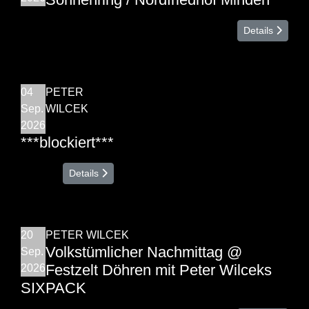
Details
04
PETER
Sep.
WILCEK
2026
***blockiert***
Details
20
PETER WILCEK
Volkstümlicher Nachmittag @
Sep.
Festzelt Döhren mit Peter Wilceks
2026
SIXPACK