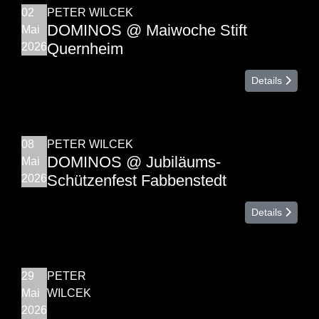
02
PETER WILCEK
DOMINOS @ Maiwoche Stift
Mai
Quernheim
2026
Details
08
PETER WILCEK
DOMINOS @ Jubiläums-
Mai
Schützenfest Fabbenstedt
2026
Details
29
PETER
Mai
WILCEK
2026