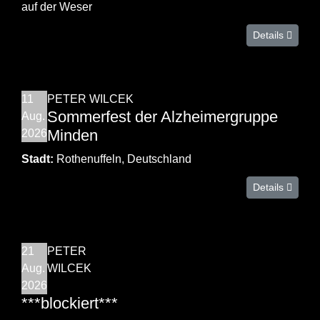
auf der Weser
Details
11
PETER WILCEK
Sommerfest der Alzheimergruppe
Aug.
Minden
2026
Stadt:
Rothenuffeln, Deutschland
Details
21
PETER
Aug.
WILCEK
2026
***blockiert***