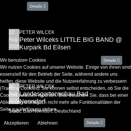
Details
22
PETER WILCEK
Peter Wilceks LITTLE BIG BAND @
Aug.
Kurpark Bd Eilsen
2026
Wir benutzen Cookies
Details
Wir nutzen Cookies auf unserer Website. Einige von ihnen sind
essenziell für den Betrieb der Seite, während andere uns
helfen, diese Website und die Nutzererfahrung zu verbessern
26
PETER WILCEK
(Tracking Cookies). Sie können selbst entscheiden, ob Sie die
Landesgartenschau Bad
Aug.
Cookies zulassen möchten. Bitte beachten Sie, dass bei einer
Nenndorf
2026
Ablehnung womöglich nicht mehr alle Funktionalitäten der
Seite zur Verfügung stehen.
Stadt:
Bad Nenndorf, Deutschland
Details
Akzeptieren
Ablehnen