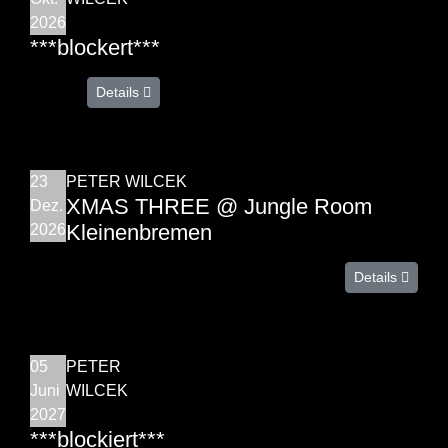
2026
***blockert***
Details
23
PETER WILCEK
XMAS THREE @ Jungle Room
Dez.
Kleinenbremen
2026
Details
05
PETER
Juni
WILCEK
2027
***blockiert***