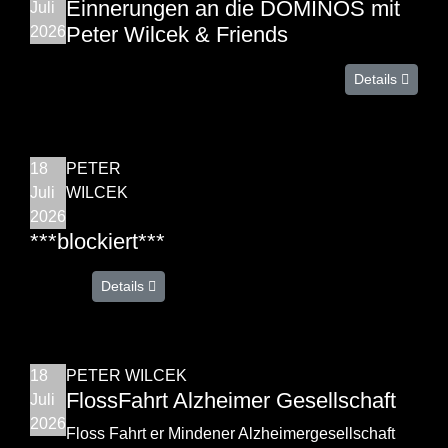
Einnerungen an die DOMINOS mit
Juli
Peter Wilcek & Friends
2026
Details
18
PETER
Juli
WILCEK
2026
***blockiert***
Details
18
PETER WILCEK
FlossFahrt Alzheimer Gesellschaft
Juli
2026
Floss Fahrt er Mindener Alzheimergesellschaft