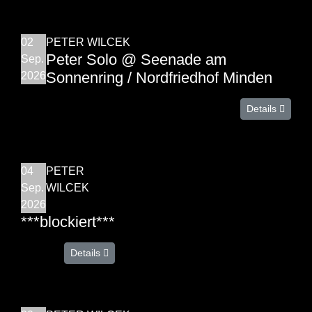
02
PETER WILCEK
Peter Solo @ Seenade am
Sep.
Sonnenring / Nordfriedhof Minden
2026
Details
04
PETER
Sep.
WILCEK
2026
***blockiert***
Details