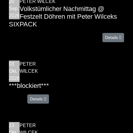
20
PETER WILCEK
Volkstümlicher Nachmittag @
Sep.
Festzelt Döhren mit Peter Wilceks
2026
SIXPACK
Details
03
PETER
Okt.
WILCEK
2026
***blockiert***
Details
23
PETER
Okt.
WILCEK