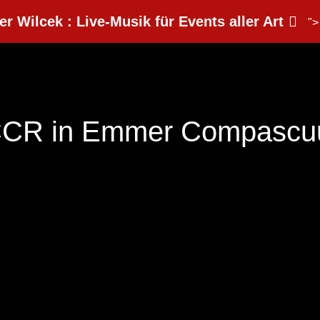
er Wilcek : Live-Musik für Events aller Art
">
f CCR in Emmer Compasc