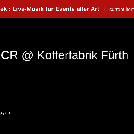
ek : Live-Musik für Events aller Art
current-ite
CCR @ Kofferfabrik Fürth
Bayern