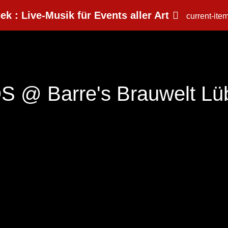
ek : Live-Musik für Events aller Art
current-ite
S @ Barre's Brauwelt Lü