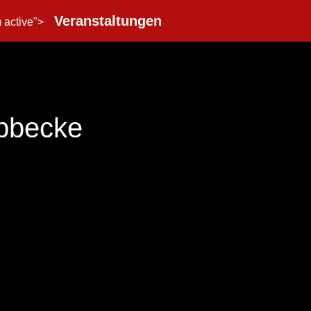
Veranstaltungen
m active">
bbecke