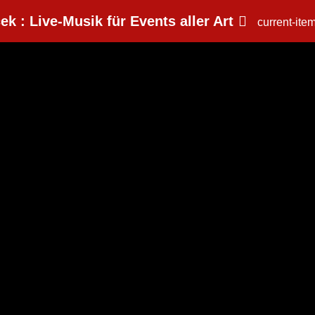
ek : Live-Musik für Events aller Art
current-ite