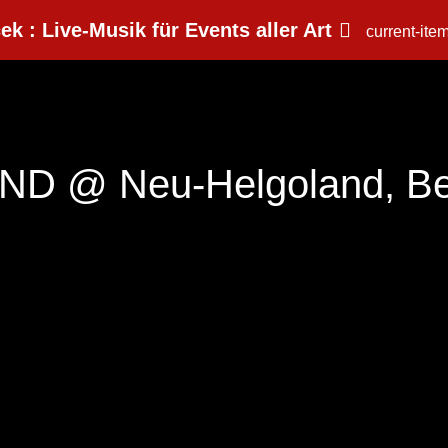
ek : Live-Musik für Events aller Art
current-ite
D @ Neu-Helgoland, Ber