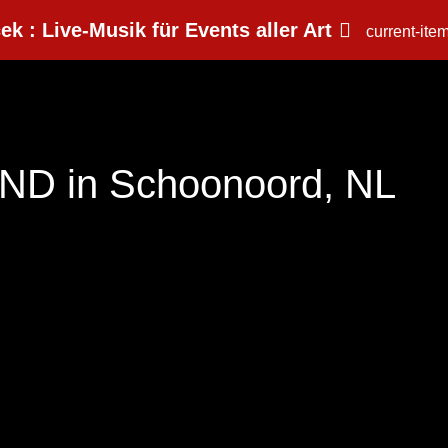
ek : Live-Musik für Events aller Art
current-ite
D in Schoonoord, NL